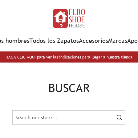
os hombres
Todos los Zapatos
Accesorios
Marcas
Apo
HAGA CLIC AQUÍ para ver las indicaciones para llegar a nuestra tienda
BUSCAR