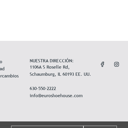
NUESTRA DIRECCIÓN:
io
1106A S Roselle Rd,
dad
Schaumburg, IL 60193 EE. UU.
ercambios
630-550-2222
info@euroshoehouse.com