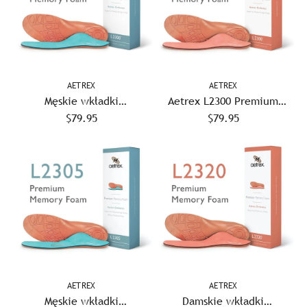
AETREX
AETREX
Męskie wkładki
Aetrex L2300 Premium
ortopedyczne Aetrex L2300
$79.95
Damskie wkładki
$79.95
Premium z pianki z
ortopedyczne z pianki
pamięcią kształtu
memory
AETREX
AETREX
Męskie wkładki
Damskie wkładki