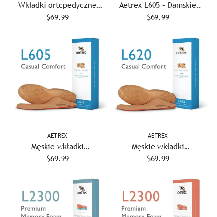
Wkładki ortopedyczne
Aetrex L605 – Damskie
damskie Aetrex L620 Casual
$69.99
wkładki ortopedyczne
$69.99
Comfort
zapewniające codzienny
komfort
AETREX
AETREX
Męskie wkładki
Męskie wkładki
ortopedyczne Aetrex L605
$69.99
ortopedyczne Aetrex L620
$69.99
Casual Comfort
Casual Comfort