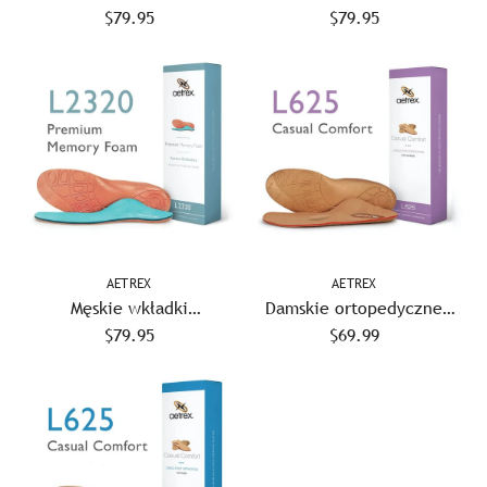
ortopedyczne Aetrex L2305
$79.95
ortopedyczne Aetrex L2320
$79.95
Premium Memory Foam
Premium Memory Foam
AETREX
AETREX
Męskie wkładki
Damskie ortopedyczne
ortopedyczne Aetrex L2320
$79.95
wkładki Aetrex L625 Casual
$69.99
z pianki memory premium
Comfort