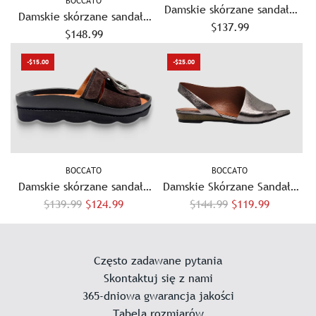
BOCCATO
Damskie skórzane sandały
Damskie skórzane sandały
Begonia - Srebrne
$137.99
Orchid - srebrne
$148.99
-$15.00
-$25.00
BOCCATO
BOCCATO
Damskie skórzane sandały
Damskie Skórzane Sandały
C
C
Marigold – brązowe
$139.99
$124.99
$144.99
Flora – Srebrne
$119.99
e
e
n
n
a
a
Często zadawane pytania
r
r
Skontaktuj się z nami
e
e
365-dniowa gwarancja jakości
g
g
Tabela rozmiarów