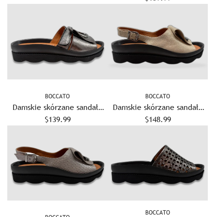
n
n
a
a
BOCCATO
BOCCATO
Damskie skórzane sandały
Damskie skórzane sandały
Marigold – srebrne
$139.99
Camellia – złote
$148.99
BOCCATO