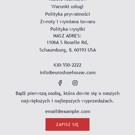
u
u
Warunki usługi
l
l
Polityka prywatności
a
a
Zwroty i wymiana towaru
r
r
Polityka wysyłki
n
n
NASZ ADRES:
a
a
1106A S Roselle Rd,
Schaumburg, IL 60193 USA
630-550-2222
info@euroshoehouse.com
Bądź pierwszą osobą, która dowie się o naszych
największych i najlepszych wyprzedażach.
ZAPISZ SIĘ