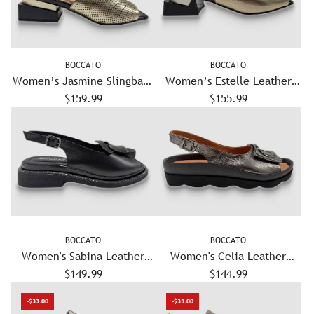
BOCCATO
BOCCATO
Women’s Jasmine Slingback
Women’s Estelle Leather
Sandals - Gold
$159.99
Slingback Pumps - Gold
$155.99
BOCCATO
BOCCATO
Women's Sabina Leather
Women's Celia Leather
Sandals - Black
$149.99
Sandals - Silver
$144.99
-$33.00
-$33.00