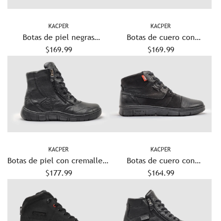
KACPER
KACPER
Botas de piel negras
Botas de cuero con
forradas modernas con
$169.99
cremallera y forro de lana
$169.99
cremallera para mujer
Dr. Wellness para mujer -
Altas - Negras
KACPER
KACPER
Botas de piel con cremallera
Botas de cuero con
y forro de lana gruesa
$177.99
cremallera y forro de lana
$164.99
Original para mujer - Negro
para hombre Everyday -
Negro