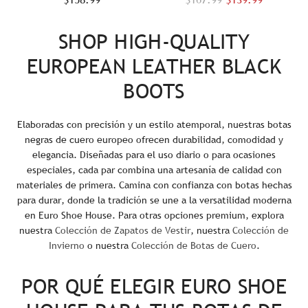
r
para mujer - Negro
mujer - Negro y rojo
e
SHOP HIGH-QUALITY
c
EUROPEAN LEATHER BLACK
i
o
BOOTS
r
e
Elaboradas con precisión y un estilo atemporal, nuestras botas
g
negras de cuero europeo ofrecen durabilidad, comodidad y
u
elegancia. Diseñadas para el uso diario o para ocasiones
l
especiales, cada par combina una artesanía de calidad con
materiales de primera. Camina con confianza con botas hechas
a
para durar, donde la tradición se une a la versatilidad moderna
r
en Euro Shoe House. Para otras opciones premium, explora
nuestra
Colección de Zapatos de Vestir
, nuestra
Colección de
Invierno
o nuestra
Colección de Botas de Cuero
.
POR QUÉ ELEGIR EURO SHOE