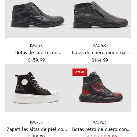
c
i
o
r
e
g
KACPER
KACPER
u
Botas de cuero con
Botas de cuero modernas
l
cremallera y forro de lana
$159.99
con cremallera y sin
$164.99
a
modernas para hombre -
cordones y forro de lana
-$28.00
r
Negro
gruesa para hombre - Negro
KACPER
KACPER
Zapatillas altas de piel con
Botas retro de cuero con
P
aislamiento y cremallera
$158.99
forro de lana gruesa para
$167.99
$139.99