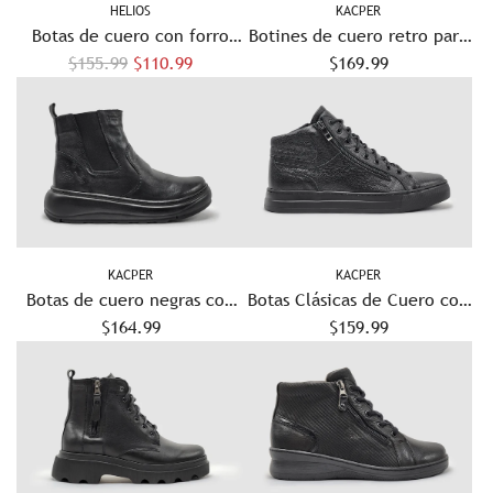
HELIOS
KACPER
g
g
Botas de cuero con forro
Botines de cuero retro para
u
u
P
polar Helios Athena para
$155.99
$110.99
mujer con forro de lana y
$169.99
l
l
r
mujer - Negro
cremallera - Negro
a
a
e
r
r
c
i
o
r
e
KACPER
KACPER
g
Botas de cuero negras con
Botas Clásicas de Cuero con
u
cremallera, forradas de
$164.99
Cremallera para Hombre -
$159.99
l
lana, sin cordones, estilo
Negras
a
retro para mujer
r