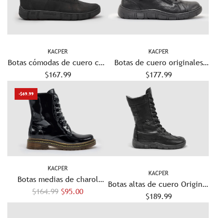
KACPER
KACPER
Botas cómodas de cuero con
Botas de cuero originales
cremallera y forro de lana
$167.99
para hombre - Negro/Negro
$177.99
gruesa para hombre - Negro
-$69.99
KACPER
KACPER
Botas medias de charol
Botas altas de cuero Original
P
premium para mujer - Negro
$164.99
$95.00
para mujer - Negro
$189.99
r
e