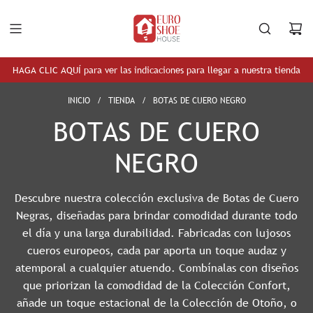
S
A
L
T
A
HAGA CLIC AQUÍ para ver las indicaciones para llegar a nuestra tienda
R
A
INICIO
/
TIENDA
/
BOTAS DE CUERO NEGRO
L
BOTAS DE CUERO
C
O
NEGRO
N
T
E
Descubre nuestra colección exclusiva de Botas de Cuero
N
Negras, diseñadas para brindar comodidad durante todo
I
el día y una larga durabilidad. Fabricadas con lujosos
D
cueros europeos, cada par aporta un toque audaz y
O
atemporal a cualquier atuendo. Combínalas con diseños
que priorizan la comodidad de la
Colección Confort
,
añade un toque estacional de la
Colección de Otoño
, o