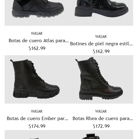
WASAK
WASAK
Botas de cuero Atlas para
Botines de piel negra estilo
hombre - Negras
$162.99
'noir' para mujer -
$162.99
Cocodrilo/Negro
WASAK
WASAK
Botas de cuero Ember para
Botas Rhea de cuero para
mujer - Negro
$174.99
mujer - Negro
$172.99